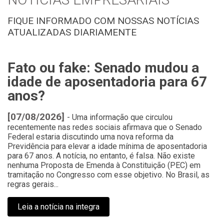
FIQUE INFORMADO COM NOSSAS NOTÍCIAS
ATUALIZADAS DIARIAMENTE
Clique aqui
Fato ou fake: Senado mudou a
C
s
idade de aposentadoria para 67
n
anos?
e
[07/08/2026]
[
da
- Uma informação que circulou
recentemente nas redes sociais afirmava que o Senado
et
Federal estaria discutindo uma nova reforma da
pe
Previdência para elevar a idade mínima de aposentadoria
de
para 67 anos. A notícia, no entanto, é falsa. Não existe
e
om
nenhuma Proposta de Emenda à Constituição (PEC) em
co
tramitação no Congresso com esse objetivo. No Brasil, as
mo
regras gerais...
Leia a notícia na integra